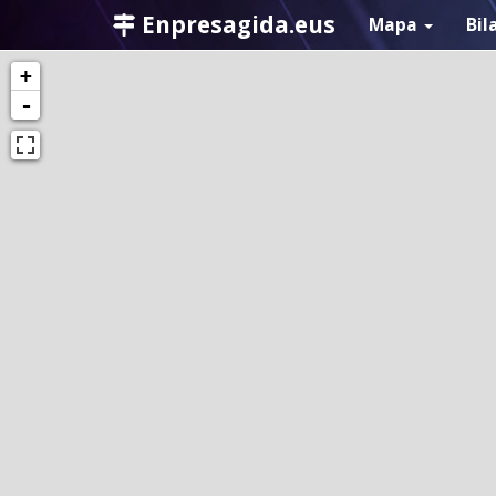
Enpresagida.eus
Mapa
Bil
+
-