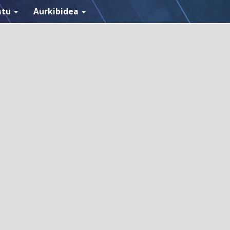
atu
Aurkibidea